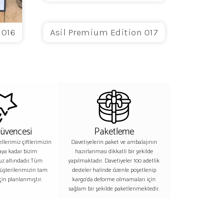
 016
Asil Premium Edition 017
Güvencesi
Paketleme
lerimiz çiftlerimizin
Davetiyelerin paket ve ambalajının
aya kadar bizim
hazırlanması dikkatli bir şekilde
z altındadır.Tüm
yapılmaktadır. Davetiyeler 100 adetlik
üşterilerimizin tam
desteler halinde özenle poşetlenip
in planlanmıştır.
kargo’da deforme olmamaları için
sağlam bir şekilde paketlenmektedir.