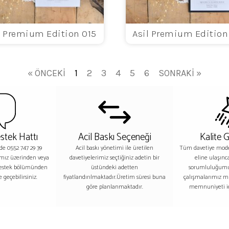
l Premium Edition 015
Asil Premium Edition
« ÖNCEKI
1
2
3
4
5
6
SONRAKI »
stek Hattı
Acil Baskı Seçeneği
Kalite 
nde 0552 747 29 39
Acil baskı yönetimi ile üretilen
Tüm davetiye model
ımız üzerinden veya
davetiyelerimiz seçtiğiniz adetin bir
eline ulaşınc
destek bölümünden
üstündeki adetten
sorumluluğumu
 geçebilirsiniz.
fiyatlandırılmaktadır.Üretim süresi buna
çalışmalarımız m
göre planlanmaktadır.
memnuniyeti iç