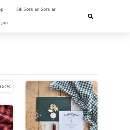
ep
Sık Sorulan Sorular
işim
 008