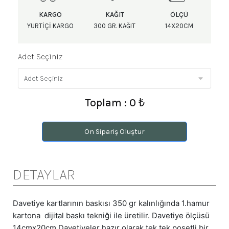
KARGO
KAĞIT
ÖLÇÜ
YURTIÇI KARGO
300 GR. KAĞIT
14X20CM
Adet Seçiniz
Toplam : 0 ₺
Ön Sipariş Oluştur
DETAYLAR
Davetiye kartlarının baskısı 350 gr kalınlığında 1.hamur
kartona dijital baskı tekniği ile üretilir. Davetiye ölçüsü
14cmx20cm Davetiyeler hazır olarak tek tek poşetli bir