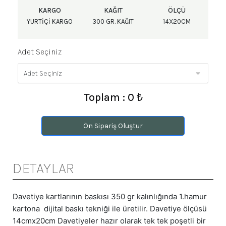
KARGO
KAĞIT
ÖLÇÜ
YURTIÇI KARGO
300 GR. KAĞIT
14X20CM
Adet Seçiniz
Toplam : 0 ₺
Ön Sipariş Oluştur
DETAYLAR
Davetiye kartlarının baskısı 350 gr kalınlığında 1.hamur
kartona dijital baskı tekniği ile üretilir. Davetiye ölçüsü
14cmx20cm Davetiyeler hazır olarak tek tek poşetli bir