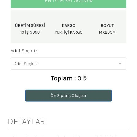
EN IYI FIYAT 30,00 ₺
ÜRETIM SÜRESI
KARGO
BOYUT
10 IŞ GÜNÜ
YURTIÇI KARGO
14X20CM
Adet Seçiniz
Toplam : 0 ₺
Ön Sipariş Oluştur
DETAYLAR