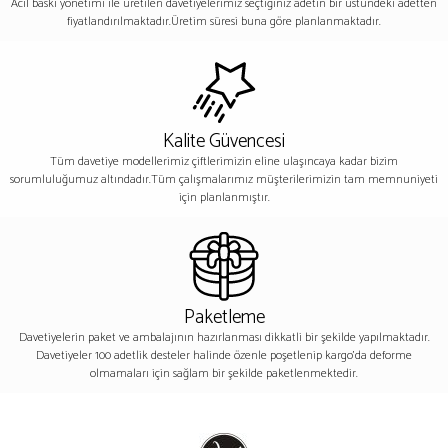
Acil baskı yönetimi ile üretilen davetiyelerimiz seçtiğiniz adetin bir üstündeki adetten
fiyatlandırılmaktadır.Üretim süresi buna göre planlanmaktadır.
Kalite Güvencesi
Tüm davetiye modellerimiz çiftlerimizin eline ulaşıncaya kadar bizim
sorumluluğumuz altındadır.Tüm çalışmalarımız müşterilerimizin tam memnuniyeti
için planlanmıştır.
Paketleme
Davetiyelerin paket ve ambalajının hazırlanması dikkatli bir şekilde yapılmaktadır.
Davetiyeler 100 adetlik desteler halinde özenle poşetlenip kargo’da deforme
olmamaları için sağlam bir şekilde paketlenmektedir.