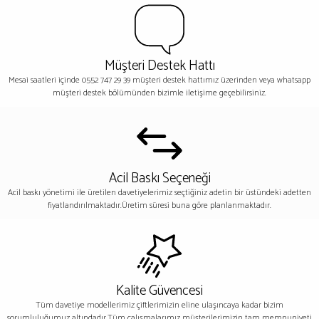
Müşteri Destek Hattı
Mesai saatleri içinde 0552 747 29 39 müşteri destek hattımız üzerinden veya whatsapp
müşteri destek bölümünden bizimle iletişime geçebilirsiniz.
Acil Baskı Seçeneği
Acil baskı yönetimi ile üretilen davetiyelerimiz seçtiğiniz adetin bir üstündeki adetten
fiyatlandırılmaktadır.Üretim süresi buna göre planlanmaktadır.
Kalite Güvencesi
Tüm davetiye modellerimiz çiftlerimizin eline ulaşıncaya kadar bizim
sorumluluğumuz altındadır.Tüm çalışmalarımız müşterilerimizin tam memnuniyeti