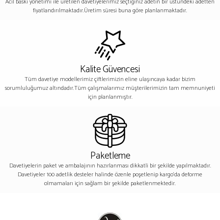
Acil baskı yönetimi ile üretilen davetiyelerimiz seçtiğiniz adetin bir üstündeki adetten
fiyatlandırılmaktadır.Üretim süresi buna göre planlanmaktadır.
Kalite Güvencesi
Tüm davetiye modellerimiz çiftlerimizin eline ulaşıncaya kadar bizim
sorumluluğumuz altındadır.Tüm çalışmalarımız müşterilerimizin tam memnuniyeti
için planlanmıştır.
Paketleme
Davetiyelerin paket ve ambalajının hazırlanması dikkatli bir şekilde yapılmaktadır.
Davetiyeler 100 adetlik desteler halinde özenle poşetlenip kargo’da deforme
olmamaları için sağlam bir şekilde paketlenmektedir.