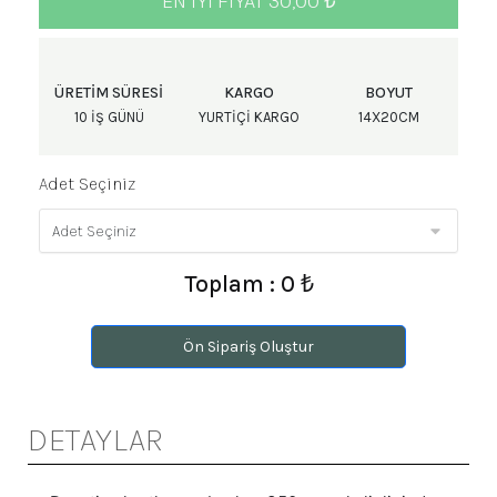
EN IYI FIYAT 30,00 ₺
ÜRETIM SÜRESI
KARGO
BOYUT
10 IŞ GÜNÜ
YURTIÇI KARGO
14X20CM
Adet Seçiniz
Toplam : 0 ₺
Ön Sipariş Oluştur
DETAYLAR