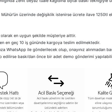
liginda Zenit beyaz tuale kağıdına dijital baskı tekniğiyle ü
ühür’ün üzerinde değişiklik istenirse ücrete ilave 1250tl e
 olarak en uygun şekilde müşteriye aittir.
baren en geç 10 iş gününde kargoya teslim edilmektedir.
fınıza WhatsApp ile gönderilecek olup, onayınız alınmadan ba
lep edilirse baskı’dan önce bir adet demo gönderimi yapılabili
stek Hattı
Acil Baskı Seçeneği
Kalite 
nde 0552 747 29 39
Acil baskı yönetimi ile üretilen
Tüm davetiye model
ımız üzerinden veya
davetiyelerimiz seçtiğiniz adetin bir
eline ulaşınc
destek bölümünden
üstündeki adetten
sorumluluğumu