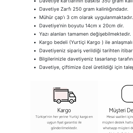
Davetiye kartlarının baskısı 350 gram kalin
Davetiye Zarfı 250 gram kalinlığındadır.
Mühür çap’ı 3 cm olarak uygulanmaktadır. M
Davetiye’nin boyutu 14cm x 20cm dir.
Yazı alanları tamamen değişebilmektedir.
Kargo bedeli (Yurtiçi Kargo ) ile anlaşmalı
Davetiyeniz sipariş verildiği tarihten iti
Bilgilerinizle davetiyeniz tasarlanıp tara
Davetiye, çiftimize özel üretildiği için ta
Kargo
Müşteri De
Türkiye'nin her yerine Yurtiçi kargo en
Mesai saatleri içi
uygun fiyat garantisi ile
müşteri destek hatt
gönderilmektedir.
whatsapp müşteri 