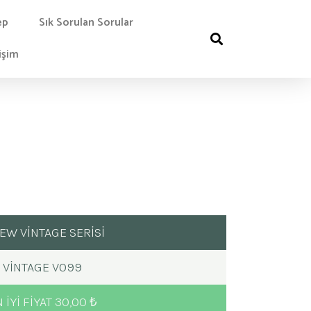
ep
Sık Sorulan Sorular
işim
NEW VİNTAGE SERİSİ
VINTAGE V099
 IYI FIYAT 30,00 ₺