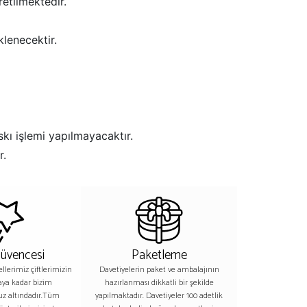
retilmektedir.
klenecektir.
skı işlemi yapılmayacaktır.
r.
Güvencesi
Paketleme
lerimiz çiftlerimizin
Davetiyelerin paket ve ambalajının
aya kadar bizim
hazırlanması dikkatli bir şekilde
z altındadır.Tüm
yapılmaktadır. Davetiyeler 100 adetlik