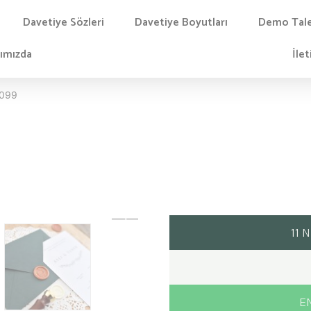
Davetiye Sözleri
Davetiye Boyutları
Demo Tal
ımızda
İlet
V099
11 
EN