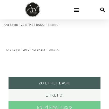
Davetiye Sözleri
Davetiye Boyutları
Demo Talep
Sık Sorulan Sorular
Ana Sayfa
20 ETİKET BASKI
Etiket 01
/
/
Ana Sayfa
/
20 ETİKET BASKI
/
Etiket 01
20 ETİKET BASKI
ETIKET 01
EN IYI FIYAT 4,25 ₺