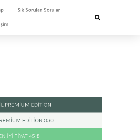
ep
Sık Sorulan Sorular
işim
SİL PREMİUM EDİTİON
PREMIUM EDITION 030
EN IYI FIYAT 45 ₺