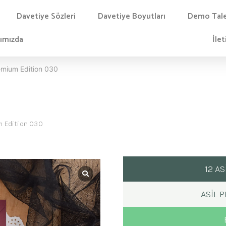
Davetiye Sözleri
Davetiye Boyutları
Demo Tal
ımızda
İlet
remium Edition 030
m Edition 030
12 A
ASIL 