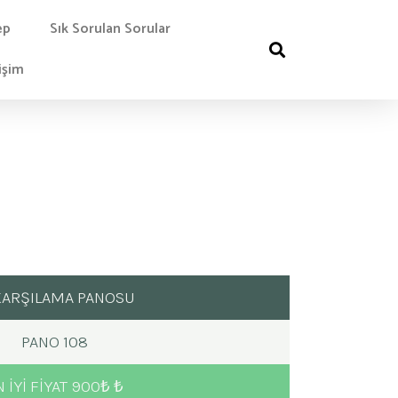
ep
Sık Sorulan Sorular
işim
KARŞILAMA PANOSU
PANO 108
 IYI FIYAT 900₺ ₺