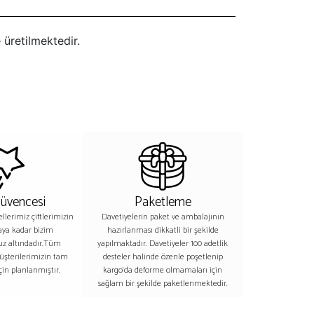
üretilmektedir.
Güvencesi
Paketleme
lerimiz çiftlerimizin
Davetiyelerin paket ve ambalajının
aya kadar bizim
hazırlanması dikkatli bir şekilde
z altındadır.Tüm
yapılmaktadır. Davetiyeler 100 adetlik
üşterilerimizin tam
desteler halinde özenle poşetlenip
in planlanmıştır.
kargo’da deforme olmamaları için
sağlam bir şekilde paketlenmektedir.