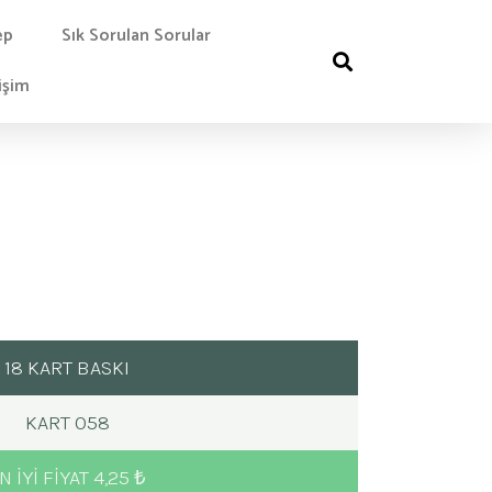
ep
Sık Sorulan Sorular
işim
18 KART BASKI
KART 058
N IYI FIYAT 4,25 ₺