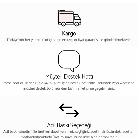
Kargo
Türkiye'nin her yerine Yurtiçi kargo en uygun fiyat garantisi ile gönderilmektedir.
Müşteri Destek Hattı
Mesai saatleri içinde 0552 747 29 39 müşteri destek hattımız üzerinden veya whatsapp
müşteri destek bölümünden bizimle iletişime geçebilirsiniz.
Acil Baskı Seçeneği
Acil baskı yönetimi ile üretilen davetiyelerimiz seçtiğiniz adetin bir üstündeki adetten
fiyatlandırılmaktadır.Üretim süresi buna göre planlanmaktadır.