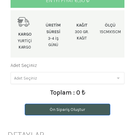
EN IYI FIYAT 6,50 ₺
ÜRETIM
KAĞIT
ÖLÇÜ
SÜRESI
300 GR.
15CMX15CM
KARGO
KAĞIT
3-4 IŞ
YURTIÇI
GÜNÜ
KARGO
Adet Seçiniz
Toplam : 0 ₺
Ön Sipariş Oluştur
DETAYLAR