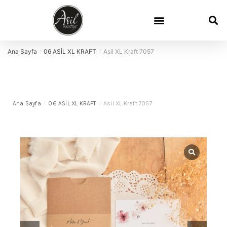
Davetiye Sözleri
Davetiye Boyutları
Demo Talep
Sık Sorulan Sorular
Ana Sayfa
06 ASİL XL KRAFT
Asil XL Kraft 7057
/
/
Ana Sayfa
/
06 ASİL XL KRAFT
/
Asil XL Kraft 7057