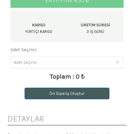
EN IYI FIYAT 6,50 ₺
KARGO
ÜRETIM SÜRESI
YURTIÇI KARGO
3 IŞ GÜNÜ
Adet Seçiniz
Toplam : 0 ₺
Ön Sipariş Oluştur
DETAYLAR