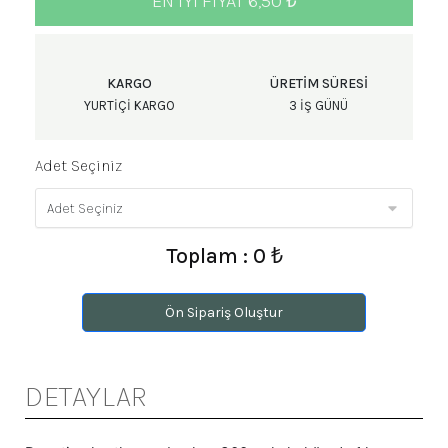
EN IYI FIYAT 6,50 ₺
KARGO
ÜRETIM SÜRESI
YURTIÇI KARGO
3 IŞ GÜNÜ
Adet Seçiniz
Toplam : 0 ₺
Ön Sipariş Oluştur
DETAYLAR