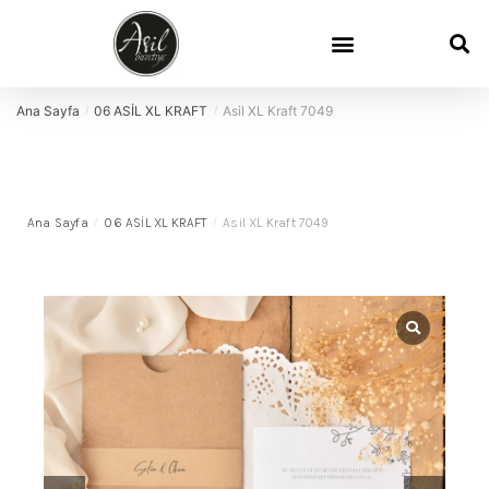
Davetiye Sözleri
Davetiye Boyutları
Demo Talep
Sık Sorulan Sorular
Ana Sayfa
06 ASİL XL KRAFT
Asil XL Kraft 7049
/
/
Ana Sayfa
/
06 ASİL XL KRAFT
/
Asil XL Kraft 7049