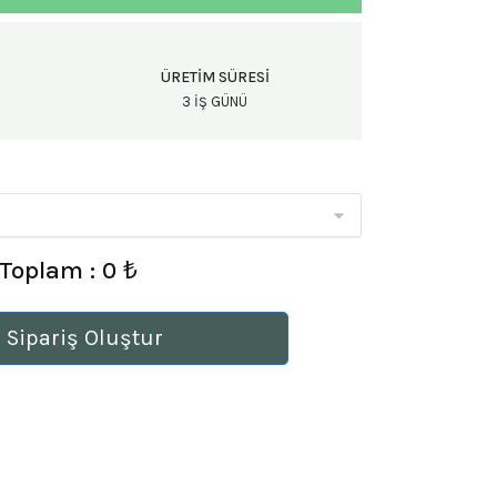
ÜRETIM SÜRESI
3 IŞ GÜNÜ
Toplam : 0 ₺
 Sipariş Oluştur