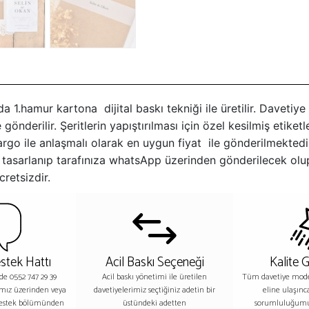
da 1.hamur kartona dijital baskı tekniği ile üretilir. Davetiy
gönderilir. Şeritlerin yapıştırılması için özel kesilmiş etiket
 kargo ile anlaşmalı olarak en uygun fiyat ile gönderilmekte
niz tasarlanıp tarafınıza whatsApp üzerinden gönderilecek ol
retsizdir.
stek Hattı
Acil Baskı Seçeneği
Kalite 
nde 0552 747 29 39
Acil baskı yönetimi ile üretilen
Tüm davetiye model
ımız üzerinden veya
davetiyelerimiz seçtiğiniz adetin bir
eline ulaşınc
destek bölümünden
üstündeki adetten
sorumluluğumu