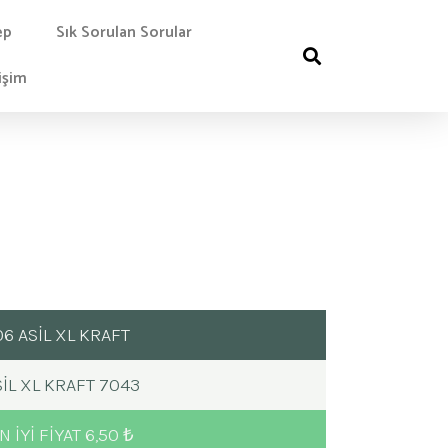
ep
Sık Sorulan Sorular
işim
06 ASİL XL KRAFT
IL XL KRAFT 7043
N IYI FIYAT 6,50 ₺