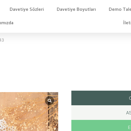
Davetiye Sözleri
Davetiye Boyutları
Demo Tal
ımızda
İlet
043
AS
E