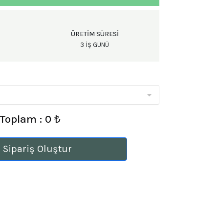
ÜRETIM SÜRESI
3 IŞ GÜNÜ
Toplam : 0 ₺
 Sipariş Oluştur