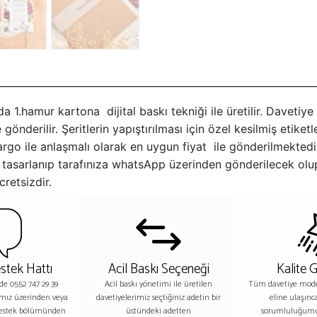
da 1.hamur kartona dijital baskı tekniği ile üretilir. Davetiy
gönderilir. Şeritlerin yapıştırılması için özel kesilmiş etiket
 kargo ile anlaşmalı olarak en uygun fiyat ile gönderilmekte
niz tasarlanıp tarafınıza whatsApp üzerinden gönderilecek ol
retsizdir.
stek Hattı
Acil Baskı Seçeneği
Kalite 
nde 0552 747 29 39
Acil baskı yönetimi ile üretilen
Tüm davetiye model
ımız üzerinden veya
davetiyelerimiz seçtiğiniz adetin bir
eline ulaşınc
destek bölümünden
üstündeki adetten
sorumluluğumu