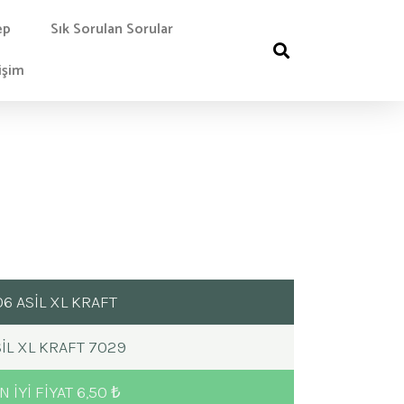
ep
Sık Sorulan Sorular
işim
06 ASİL XL KRAFT
IL XL KRAFT 7029
N IYI FIYAT 6,50 ₺