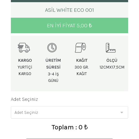
ASİL WHİTE ECO 001
EN IYI FIYAT 5,00 ₺
KARGO
ÜRETIM
KAĞIT
ÖLÇÜ
SÜRESI
YURTIÇI
300 GR.
12CMX17,5CM
KARGO
KAĞIT
3-4 IŞ
GÜNÜ
Adet Seçiniz
Toplam : 0 ₺