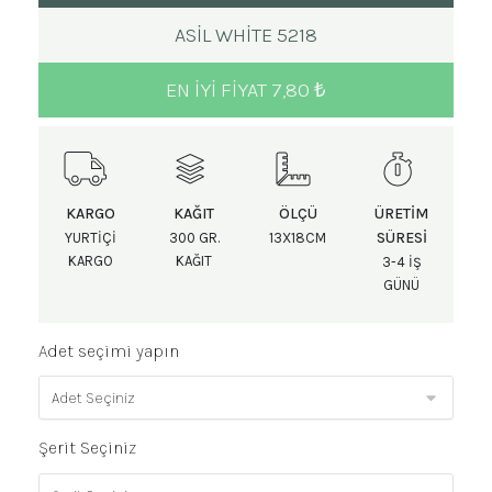
ASIL WHITE 5218
EN IYI FIYAT 7,80 ₺
KARGO
KAĞIT
ÖLÇÜ
ÜRETIM
SÜRESI
YURTIÇI
300 GR.
13X18CM
KARGO
KAĞIT
3-4 IŞ
GÜNÜ
Adet seçimi yapın
Şerit Seçiniz