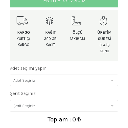
EN IYI FIYAT 7,80 ₺
KARGO
KAĞIT
ÖLÇÜ
ÜRETIM
SÜRESI
YURTIÇI
300 GR.
13X18CM
KARGO
KAĞIT
3-4 IŞ
GÜNÜ
Adet seçimi yapın
Şerit Seçiniz
Toplam : 0 ₺