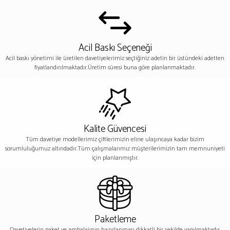
Acil Baskı Seçeneği
Acil baskı yönetimi ile üretilen davetiyelerimiz seçtiğiniz adetin bir üstündeki adetten
fiyatlandırılmaktadır.Üretim süresi buna göre planlanmaktadır.
Kalite Güvencesi
Tüm davetiye modellerimiz çiftlerimizin eline ulaşıncaya kadar bizim
sorumluluğumuz altındadır.Tüm çalışmalarımız müşterilerimizin tam memnuniyeti
için planlanmıştır.
Paketleme
Davetiyelerin paket ve ambalajının hazırlanması dikkatli bir şekilde yapılmaktadır.