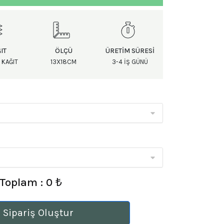
IT
ÖLÇÜ
ÜRETIM SÜRESI
 KAĞIT
13X18CM
3-4 IŞ GÜNÜ
Toplam : 0 ₺
 Sipariş Oluştur