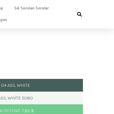
ep
Sık Sorulan Sorular
işim
04 ASİL WHITE
ASIL WHITE 5080
N IYI FIYAT 7,80 ₺