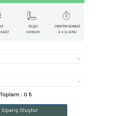
IT
ÖLÇÜ
ÜRETIM SÜRESI
 KAĞIT
13X18CM
3-4 IŞ GÜNÜ
Toplam : 0 ₺
 Sipariş Oluştur