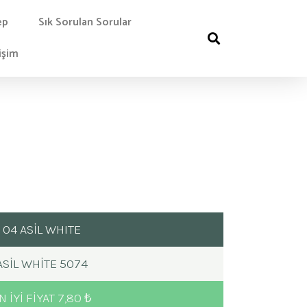
ep
Sık Sorulan Sorular
işim
04 ASİL WHITE
ASIL WHITE 5074
N IYI FIYAT 7,80 ₺