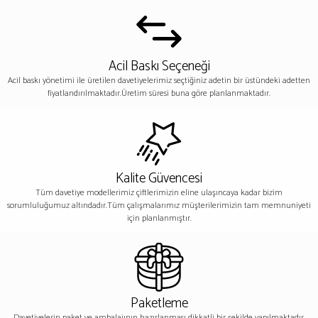
Acil Baskı Seçeneği
Acil baskı yönetimi ile üretilen davetiyelerimiz seçtiğiniz adetin bir üstündeki adetten
fiyatlandırılmaktadır.Üretim süresi buna göre planlanmaktadır.
Kalite Güvencesi
Tüm davetiye modellerimiz çiftlerimizin eline ulaşıncaya kadar bizim
sorumluluğumuz altındadır.Tüm çalışmalarımız müşterilerimizin tam memnuniyeti
için planlanmıştır.
Paketleme
Davetiyelerin paket ve ambalajının hazırlanması dikkatli bir şekilde yapılmaktadır.