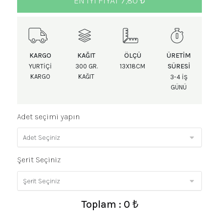
EN IYI FIYAT 7,80 ₺
KARGO
KAĞIT
ÖLÇÜ
ÜRETIM
SÜRESI
YURTIÇI
300 GR.
13X18CM
KARGO
KAĞIT
3-4 IŞ
GÜNÜ
Adet seçimi yapın
Şerit Seçiniz
Toplam : 0 ₺