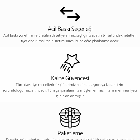
Acil Baskı Seçeneği
Acil baskı yönetimi ile üretilen davetiyelerimiz seçtiğiniz adetin bir üstündeki adetten
fiyatlandırılmaktadır.Üretim süresi buna göre planlanmaktadır.
Kalite Güvencesi
Tüm davetiye modellerimiz çiftlerimizin eline ulaşıncaya kadar bizim
sorumluluğumuz altındadır.Tüm çalışmalarımız müşterilerimizin tam memnuniyeti
için planlanmıştır.
Paketleme
Davetiyelerin paket ve ambalajının hazırlanması dikkatli bir şekilde yapılmaktadır.