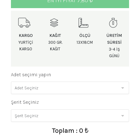
EN IYI FIYAT 7,80 ₺
KARGO
KAĞIT
ÖLÇÜ
ÜRETIM
SÜRESI
YURTIÇI
300 GR.
13X18CM
KARGO
KAĞIT
3-4 IŞ
GÜNÜ
Adet seçimi yapın
Şerit Seçiniz
Toplam : 0 ₺