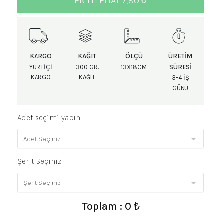
EN IYI FIYAT 7,80 ₺
KARGO
KAĞIT
ÖLÇÜ
ÜRETIM
SÜRESI
YURTIÇI
300 GR.
13X18CM
KARGO
KAĞIT
3-4 IŞ
GÜNÜ
Adet seçimi yapın
Şerit Seçiniz
Toplam : 0 ₺