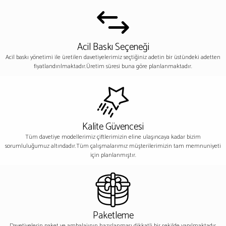
Acil Baskı Seçeneği
Acil baskı yönetimi ile üretilen davetiyelerimiz seçtiğiniz adetin bir üstündeki adetten
fiyatlandırılmaktadır.Üretim süresi buna göre planlanmaktadır.
Kalite Güvencesi
Tüm davetiye modellerimiz çiftlerimizin eline ulaşıncaya kadar bizim
sorumluluğumuz altındadır.Tüm çalışmalarımız müşterilerimizin tam memnuniyeti
için planlanmıştır.
Paketleme
Davetiyelerin paket ve ambalajının hazırlanması dikkatli bir şekilde yapılmaktadır.