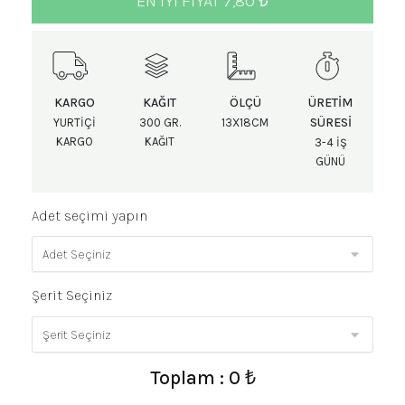
EN IYI FIYAT 7,80 ₺
KARGO
KAĞIT
ÖLÇÜ
ÜRETIM
SÜRESI
YURTIÇI
300 GR.
13X18CM
KARGO
KAĞIT
3-4 IŞ
GÜNÜ
Adet seçimi yapın
Şerit Seçiniz
Toplam : 0 ₺