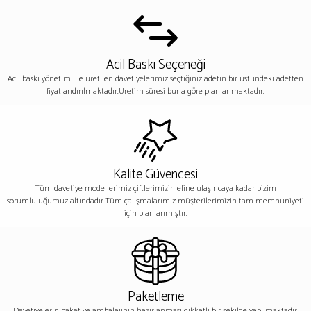
Acil Baskı Seçeneği
Acil baskı yönetimi ile üretilen davetiyelerimiz seçtiğiniz adetin bir üstündeki adetten
fiyatlandırılmaktadır.Üretim süresi buna göre planlanmaktadır.
Kalite Güvencesi
Tüm davetiye modellerimiz çiftlerimizin eline ulaşıncaya kadar bizim
sorumluluğumuz altındadır.Tüm çalışmalarımız müşterilerimizin tam memnuniyeti
için planlanmıştır.
Paketleme
Davetiyelerin paket ve ambalajının hazırlanması dikkatli bir şekilde yapılmaktadır.