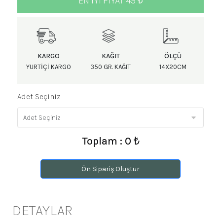
EN IYI FIYAT 45 ₺
KARGO
KAĞIT
ÖLÇÜ
YURTIÇI KARGO
350 GR. KAĞIT
14X20CM
Adet Seçiniz
Toplam : 0 ₺
Ön Sipariş Oluştur
DETAYLAR