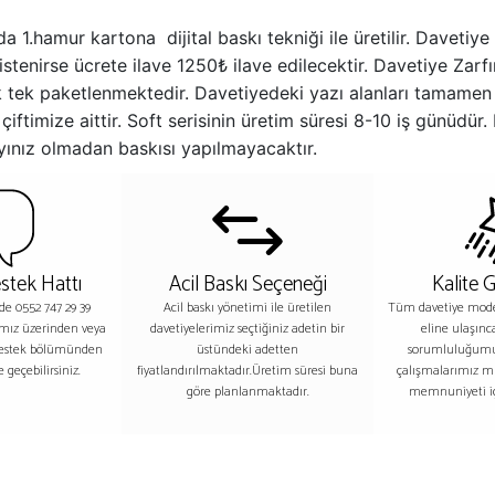
ında 1.hamur kartona dijital baskı tekniği ile üretilir. Dav
stenirse ücrete ilave 1250₺ ilave edilecektir. Davetiye Zarf
tek tek paketlenmektedir. Davetiyedeki yazı alanları tamamen 
iftimize aittir. Soft serisinin üretim süresi 8-10 iş günüdür. 
ınız olmadan baskısı yapılmayacaktır.
stek Hattı
Acil Baskı Seçeneği
Kalite 
nde 0552 747 29 39
Acil baskı yönetimi ile üretilen
Tüm davetiye model
ımız üzerinden veya
davetiyelerimiz seçtiğiniz adetin bir
eline ulaşınc
destek bölümünden
üstündeki adetten
sorumluluğumu
 geçebilirsiniz.
fiyatlandırılmaktadır.Üretim süresi buna
çalışmalarımız m
göre planlanmaktadır.
memnuniyeti iç