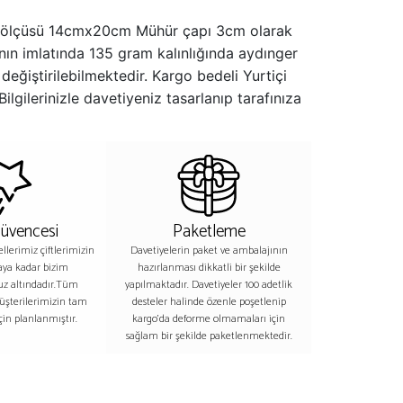
etiye ölçüsü 14cmx20cm Mühür çapı 3cm olarak
ının imlatında 135 gram kalınlığında aydınger
değiştirilebilmektedir. Kargo bedeli Yurtiçi
Bilgilerinizle davetiyeniz tasarlanıp tarafınıza
Güvencesi
Paketleme
lerimiz çiftlerimizin
Davetiyelerin paket ve ambalajının
aya kadar bizim
hazırlanması dikkatli bir şekilde
z altındadır.Tüm
yapılmaktadır. Davetiyeler 100 adetlik
üşterilerimizin tam
desteler halinde özenle poşetlenip
in planlanmıştır.
kargo’da deforme olmamaları için
sağlam bir şekilde paketlenmektedir.