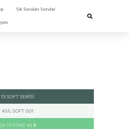
ep
Sık Sorulan Sorular
işim
13 SOFT SERİSİ
ASIL SOFT 001
EN IYI FIYAT 45 ₺