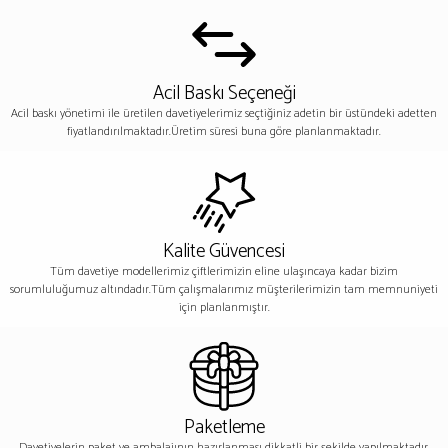
Acil Baskı Seçeneği
Acil baskı yönetimi ile üretilen davetiyelerimiz seçtiğiniz adetin bir üstündeki adetten
fiyatlandırılmaktadır.Üretim süresi buna göre planlanmaktadır.
Kalite Güvencesi
Tüm davetiye modellerimiz çiftlerimizin eline ulaşıncaya kadar bizim
sorumluluğumuz altındadır.Tüm çalışmalarımız müşterilerimizin tam memnuniyeti
için planlanmıştır.
Paketleme
Davetiyelerin paket ve ambalajının hazırlanması dikkatli bir şekilde yapılmaktadır.