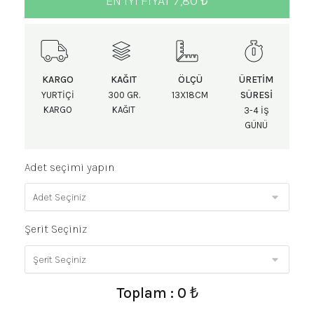
EN IYI FIYAT 7,80 ₺
KARGO
KAĞIT
ÖLÇÜ
ÜRETIM
SÜRESI
YURTIÇI
300 GR.
13X18CM
KARGO
KAĞIT
3-4 IŞ
GÜNÜ
Adet seçimi yapın
Şerit Seçiniz
Toplam : 0 ₺