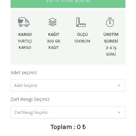
EN IYI FIYAT 6,50 ₺
KARGO
KAĞIT
ÖLÇÜ
ÜRETIM
SÜRESI
YURTIÇI
300 GR.
13X18CM
KARGO
KAĞIT
3-4 IŞ
GÜNÜ
Adet seçiniz
Zarf Rengi Seçiniz
Toplam : 0 ₺