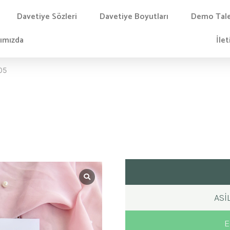
Davetiye Sözleri
Davetiye Boyutları
Demo Tal
ımızda
İlet
205
ASI
E