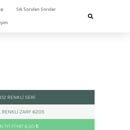
ep
Sık Sorulan Sorular
işim
02 RENKLİ SERİ
L RENKLI ZARF 6205
N IYI FIYAT 6,50 ₺