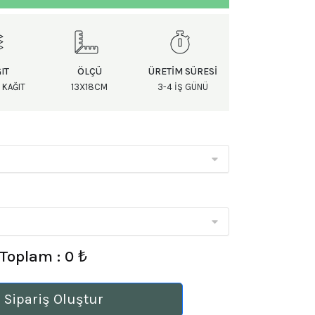
IT
ÖLÇÜ
ÜRETIM SÜRESI
 KAĞIT
13X18CM
3-4 IŞ GÜNÜ
Toplam : 0 ₺
 Sipariş Oluştur