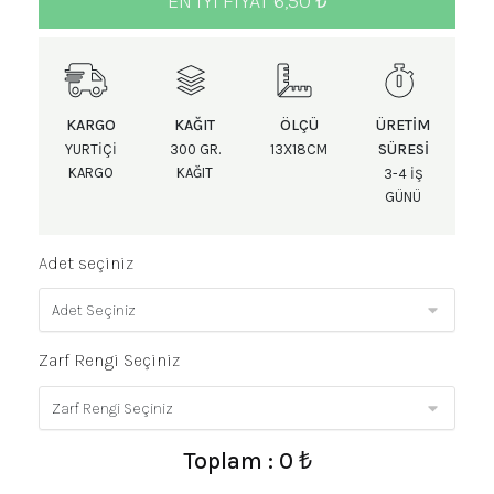
EN IYI FIYAT 6,50 ₺
KARGO
KAĞIT
ÖLÇÜ
ÜRETIM
SÜRESI
YURTIÇI
300 GR.
13X18CM
KARGO
KAĞIT
3-4 IŞ
GÜNÜ
Adet seçiniz
Zarf Rengi Seçiniz
Toplam : 0 ₺