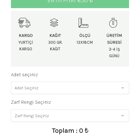
EN IYI FIYAT 6,50 ₺
KARGO
KAĞIT
ÖLÇÜ
ÜRETIM
SÜRESI
YURTIÇI
300 GR.
13X18CM
KARGO
KAĞIT
3-4 IŞ
GÜNÜ
Adet seçiniz
Zarf Rengi Seçiniz
Toplam : 0 ₺