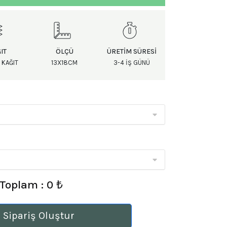
IT
ÖLÇÜ
ÜRETIM SÜRESI
 KAĞIT
13X18CM
3-4 IŞ GÜNÜ
Toplam : 0 ₺
 Sipariş Oluştur