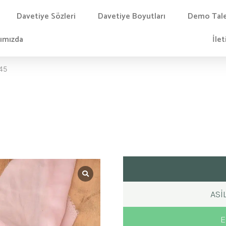
Davetiye Sözleri
Davetiye Boyutları
Demo Tal
ımızda
İlet
045
ASI
E