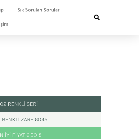
ep
Sık Sorulan Sorular
işim
02 RENKLİ SERİ
L RENKLI ZARF 6045
N IYI FIYAT 6,50 ₺