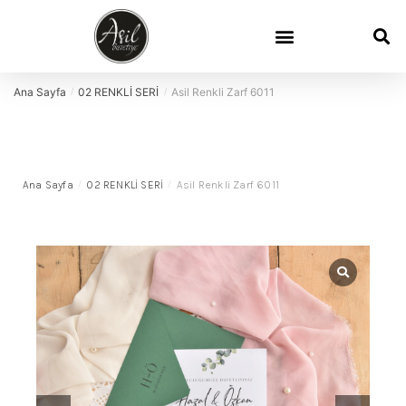
Davetiye Sözleri
Davetiye Boyutları
Demo Talep
Sık Sorulan Sorular
Ana Sayfa
02 RENKLİ SERİ
Asil Renkli Zarf 6011
/
/
Ana Sayfa
/
02 RENKLİ SERİ
/
Asil Renkli Zarf 6011