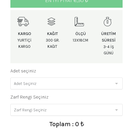
EN IYI FIYAT 6,50 ₺
KARGO
KAĞIT
ÖLÇÜ
ÜRETIM
SÜRESI
YURTIÇI
300 GR.
13X18CM
KARGO
KAĞIT
3-4 IŞ
GÜNÜ
Adet seçiniz
Zarf Rengi Seçiniz
Toplam : 0 ₺