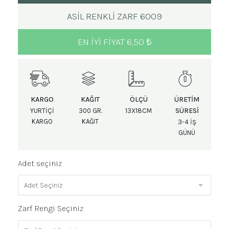
ASIL RENKLI ZARF 6009
EN IYI FIYAT 6,50 ₺
KARGO
KAĞIT
ÖLÇÜ
ÜRETIM
SÜRESI
YURTIÇI
300 GR.
13X18CM
KARGO
KAĞIT
3-4 IŞ
GÜNÜ
Adet seçiniz
Zarf Rengi Seçiniz