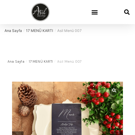
Davetiye Sözleri
Davetiye Boyutları
Demo Talep
Sık Sorulan Sorular
Ana Sayfa
17 MENÜ KARTI
Asil Menü 007
/
/
Ana Sayfa
/
17 MENÜ KARTI
/
Asil Menü 007