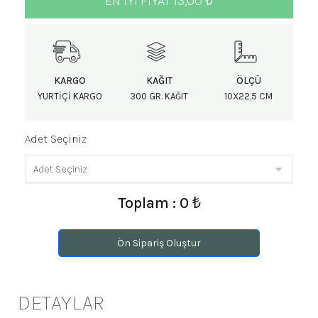
EN IYI FIYAT 13,00 ₺
KARGO
KAĞIT
ÖLÇÜ
YURTIÇI KARGO
300 GR. KAĞIT
10X22,5 CM
Adet Seçiniz
Toplam : 0 ₺
Ön Sipariş Oluştur
DETAYLAR