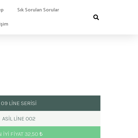
ep
Sık Sorulan Sorular
işim
09 LİNE SERİSİ
ASIL LINE 002
 IYI FIYAT 32,50 ₺