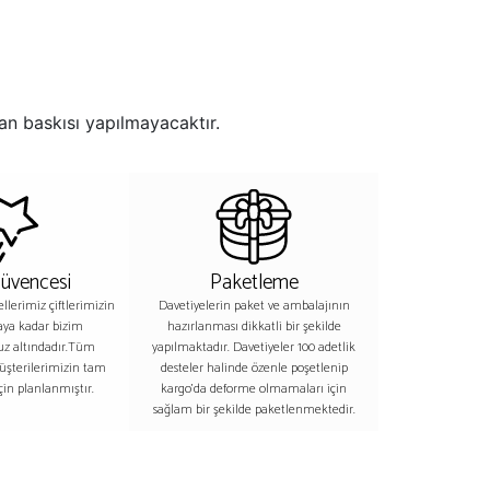
an baskısı yapılmayacaktır.
Güvencesi
Paketleme
lerimiz çiftlerimizin
Davetiyelerin paket ve ambalajının
aya kadar bizim
hazırlanması dikkatli bir şekilde
z altındadır.Tüm
yapılmaktadır. Davetiyeler 100 adetlik
üşterilerimizin tam
desteler halinde özenle poşetlenip
in planlanmıştır.
kargo’da deforme olmamaları için
sağlam bir şekilde paketlenmektedir.