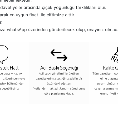
rilebilmektedir.
in davetiyeler arasında çiçek yoğunluğu farklılıkları olur.
rak en uygun fiyat ile çiftimize aittir.
r.
afınıza whatsApp üzerinden gönderilecek olup, onayınız olmad
stek Hattı
Acil Baskı Seçeneği
Kalite 
nde 0552 747 29 39
Acil baskı yönetimi ile üretilen
Tüm davetiye model
ımız üzerinden veya
davetiyelerimiz seçtiğiniz adetin bir
eline ulaşınc
destek bölümünden
üstündeki adetten
sorumluluğumu
 geçebilirsiniz.
fiyatlandırılmaktadır.Üretim süresi buna
çalışmalarımız m
göre planlanmaktadır.
memnuniyeti iç