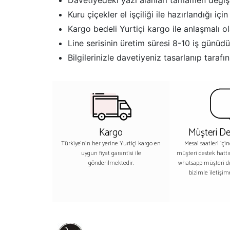
Davetiyedeki yazı alanları tamamen değişti
Kuru çiçekler el işçiliği ile hazırlandığı iç
Kargo bedeli Yurtiçi kargo ile anlaşmalı ola
Line serisinin üretim süresi 8-10 iş günüdü
Bilgilerinizle davetiyeniz tasarlanıp tar
Kargo
Müşteri De
Türkiye'nin her yerine Yurtiçi kargo en
Mesai saatleri içi
uygun fiyat garantisi ile
müşteri destek hatt
gönderilmektedir.
whatsapp müşteri 
bizimle iletişime