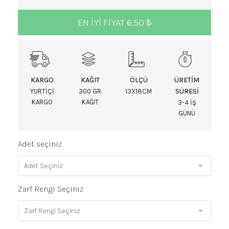
EN IYI FIYAT 6,50 ₺
KARGO
KAĞIT
ÖLÇÜ
ÜRETIM
SÜRESI
YURTIÇI
300 GR.
13X18CM
KARGO
KAĞIT
3-4 IŞ
GÜNÜ
Adet seçiniz
Zarf Rengi Seçiniz