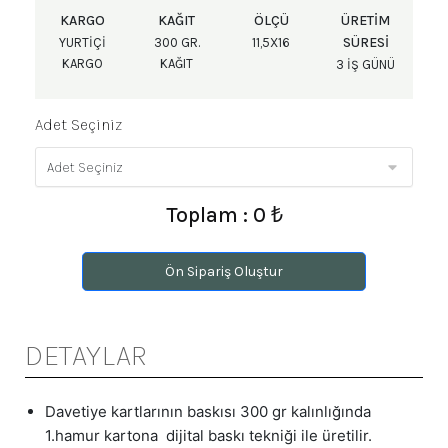
KARGO
KAĞIT
ÖLÇÜ
ÜRETIM
SÜRESI
YURTIÇI
300 GR.
11,5X16
KARGO
KAĞIT
3 IŞ GÜNÜ
Adet Seçiniz
Toplam : 0 ₺
Ön Sipariş Oluştur
DETAYLAR
Davetiye kartlarının baskısı 300 gr kalınlığında
1.hamur kartona dijital baskı tekniği ile üretilir.