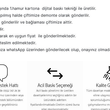
ında 1.hamur kartona dijital baskı tekniği ile üretilir.
apılmış halde çiftimize demonte olarak gönderilir.
 gönderilir ve bağlaması çiftimize aittir.
ir.
larak en uygun fiyat ile gönderilmektedir.
teslim edilmektedir.
afınıza whatsApp üzerinden gönderilecek olup, onayınız olmad
stek Hattı
Acil Baskı Seçeneği
Kalite 
nde 0552 747 29 39
Acil baskı yönetimi ile üretilen
Tüm davetiye model
ımız üzerinden veya
davetiyelerimiz seçtiğiniz adetin bir
eline ulaşınc
destek bölümünden
üstündeki adetten
sorumluluğumu
 geçebilirsiniz.
fiyatlandırılmaktadır.Üretim süresi buna
çalışmalarımız m
göre planlanmaktadır.
memnuniyeti iç