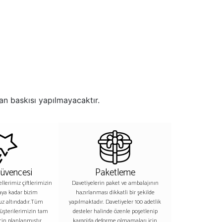
an baskısı yapılmayacaktır.
Güvencesi
Paketleme
lerimiz çiftlerimizin
Davetiyelerin paket ve ambalajının
aya kadar bizim
hazırlanması dikkatli bir şekilde
z altındadır.Tüm
yapılmaktadır. Davetiyeler 100 adetlik
üşterilerimizin tam
desteler halinde özenle poşetlenip
in planlanmıştır.
kargo’da deforme olmamaları için