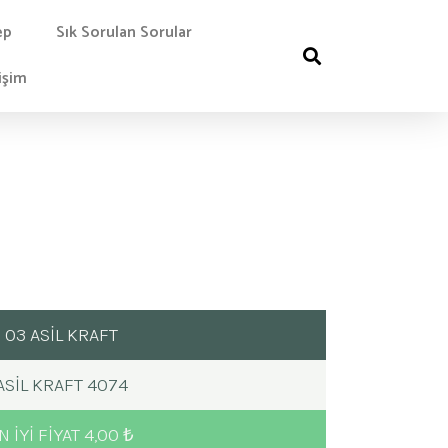
ep
Sık Sorulan Sorular
işim
03 ASİL KRAFT
ASIL KRAFT 4074
N IYI FIYAT 4,00 ₺