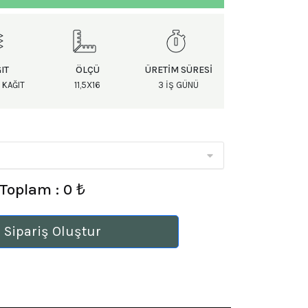
IT
ÖLÇÜ
ÜRETIM SÜRESI
 KAĞIT
11,5X16
3 IŞ GÜNÜ
Toplam : 0 ₺
 Sipariş Oluştur