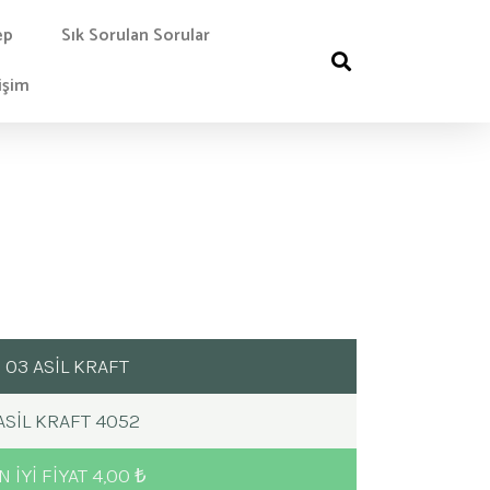
ep
Sık Sorulan Sorular
işim
03 ASİL KRAFT
ASIL KRAFT 4052
N IYI FIYAT 4,00 ₺