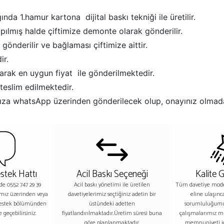
ında 1.hamur kartona dijital baskı tekniği ile üretilir.
apılmış halde çiftimize demonte olarak gönderilir.
 gönderilir ve bağlaması çiftimize aittir.
ir.
larak en uygun fiyat ile gönderilmektedir.
teslim edilmektedir.
afınıza whatsApp üzerinden gönderilecek olup, onayınız olmad
stek Hattı
Acil Baskı Seçeneği
Kalite 
nde 0552 747 29 39
Acil baskı yönetimi ile üretilen
Tüm davetiye model
ımız üzerinden veya
davetiyelerimiz seçtiğiniz adetin bir
eline ulaşınc
destek bölümünden
üstündeki adetten
sorumluluğumu
 geçebilirsiniz.
fiyatlandırılmaktadır.Üretim süresi buna
çalışmalarımız m
göre planlanmaktadır.
memnuniyeti iç