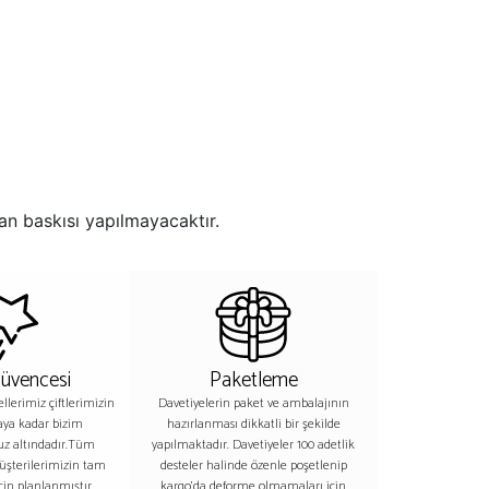
an baskısı yapılmayacaktır.
Güvencesi
Paketleme
lerimiz çiftlerimizin
Davetiyelerin paket ve ambalajının
aya kadar bizim
hazırlanması dikkatli bir şekilde
z altındadır.Tüm
yapılmaktadır. Davetiyeler 100 adetlik
üşterilerimizin tam
desteler halinde özenle poşetlenip
in planlanmıştır.
kargo’da deforme olmamaları için