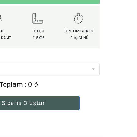
IT
ÖLÇÜ
ÜRETIM SÜRESI
 KAĞIT
11,5X16
3 IŞ GÜNÜ
Toplam : 0 ₺
 Sipariş Oluştur