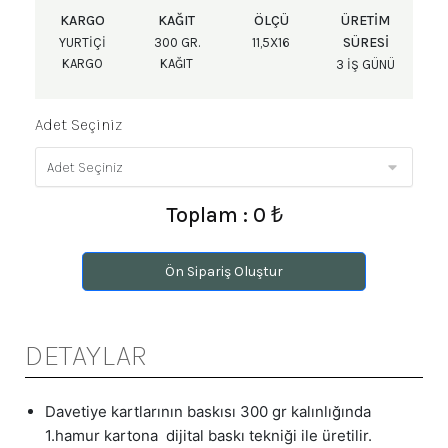
KARGO
KAĞIT
ÖLÇÜ
ÜRETIM
SÜRESI
YURTIÇI
300 GR.
11,5X16
KARGO
KAĞIT
3 IŞ GÜNÜ
Adet Seçiniz
Toplam : 0 ₺
Ön Sipariş Oluştur
DETAYLAR
Davetiye kartlarının baskısı 300 gr kalınlığında
1.hamur kartona dijital baskı tekniği ile üretilir.