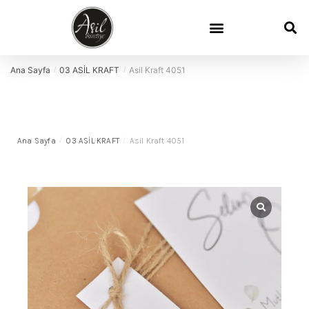
Davetiye Sözleri
Davetiye Boyutları
Demo Talep
Sık Sorulan Sorular
Ana Sayfa
03 ASİL KRAFT
Asil Kraft 4051
/
/
Ana Sayfa
/
03 ASİL KRAFT
/
Asil Kraft 4051