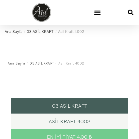
Davetiye Sözleri
Davetiye Boyutları
Demo Talep
Sık Sorulan Sorular
Ana Sayfa
03 ASİL KRAFT
Asil Kraft 4002
/
/
Ana Sayfa
/
03 ASİL KRAFT
/
Asil Kraft 4002
03 ASİL KRAFT
ASIL KRAFT 4002
EN IYI FIYAT 4,00 ₺