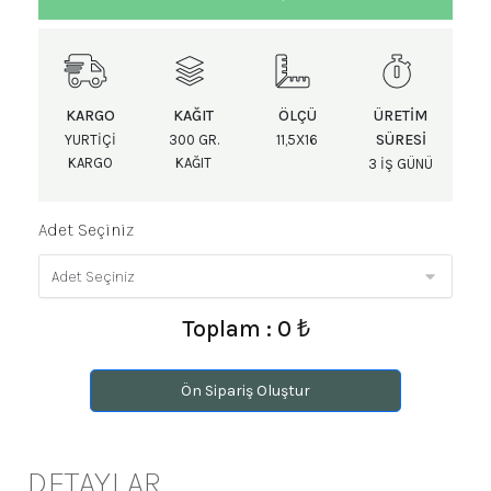
KARGO
KAĞIT
ÖLÇÜ
ÜRETIM
SÜRESI
YURTIÇI
300 GR.
11,5X16
KARGO
KAĞIT
3 IŞ GÜNÜ
Adet Seçiniz
Toplam : 0 ₺
Ön Sipariş Oluştur
DETAYLAR