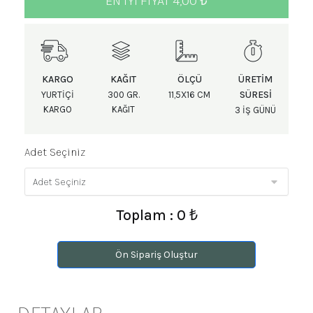
EN IYI FIYAT 4,00 ₺
KARGO
KAĞIT
ÖLÇÜ
ÜRETIM
SÜRESI
YURTIÇI
300 GR.
11,5X16 CM
KARGO
KAĞIT
3 IŞ GÜNÜ
Adet Seçiniz
Toplam : 0 ₺
Ön Sipariş Oluştur