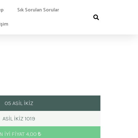
ep
Sık Sorulan Sorular
işim
05 ASİL İKİZ
ASIL İKIZ 1019
N IYI FIYAT 4,00 ₺