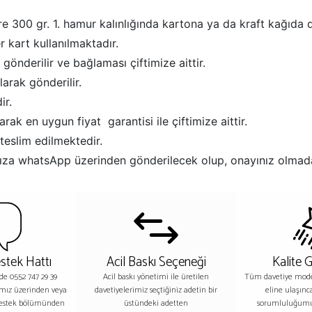
re 300 gr. 1. hamur kalınlığında kartona ya da kraft kağıda di
 kart kullanılmaktadır.
 gönderilir ve bağlaması çiftimize aittir.
arak gönderilir.
ir.
rak en uygun fiyat garantisi ile çiftimize aittir.
teslim edilmektedir.
afınıza whatsApp üzerinden gönderilecek olup, onayınız olmad
stek Hattı
Acil Baskı Seçeneği
Kalite 
nde 0552 747 29 39
Acil baskı yönetimi ile üretilen
Tüm davetiye model
ımız üzerinden veya
davetiyelerimiz seçtiğiniz adetin bir
eline ulaşınc
destek bölümünden
üstündeki adetten
sorumluluğumu