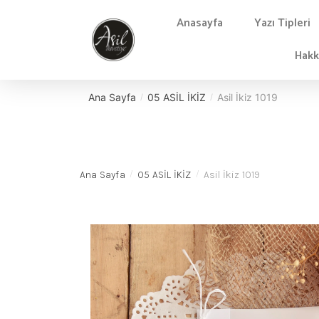
Anasayfa
Yazı Tipleri
Hakk
Ana Sayfa
05 ASİL İKİZ
Asil İkiz 1019
/
/
Ana Sayfa
05 ASİL İKİZ
Asil İkiz 1019
/
/