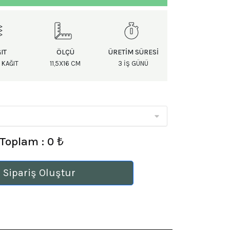
IT
ÖLÇÜ
ÜRETIM SÜRESI
 KAĞIT
11,5X16 CM
3 IŞ GÜNÜ
Toplam : 0 ₺
 Sipariş Oluştur