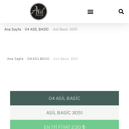
Davetiye Sözleri
Davetiye Boyutları
Demo Talep
Sık Sorulan Sorular
Ana Sayfa
04 ASİL BASİC
Asil Basic 3051
/
/
Ana Sayfa
/
04 ASİL BASİC
/
Asil Basic 3051
04 ASİL BASİC
ASIL BASIC 3051
EN IYI FIYAT 2,50 ₺