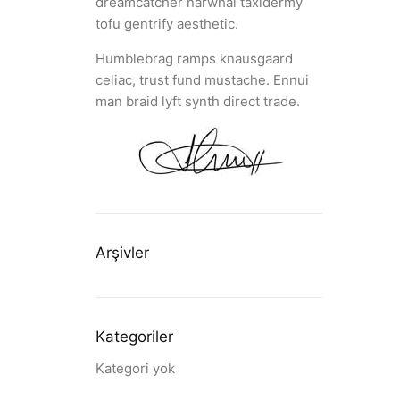
dreamcatcher narwhal taxidermy
tofu gentrify aesthetic.
Humblebrag ramps knausgaard
celiac, trust fund mustache. Ennui
man braid lyft synth direct trade.
Arşivler
Kategoriler
Kategori yok