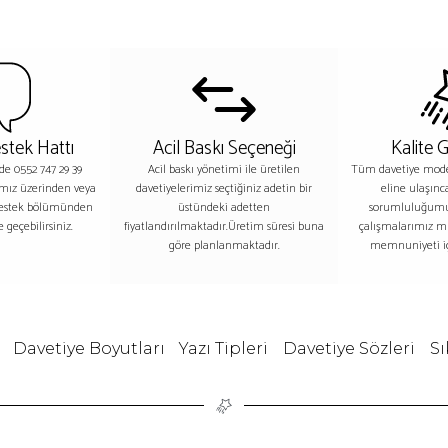
stek Hattı
Acil Baskı Seçeneği
Kalite 
nde 0552 747 29 39
Acil baskı yönetimi ile üretilen
Tüm davetiye model
ımız üzerinden veya
davetiyelerimiz seçtiğiniz adetin bir
eline ulaşınc
destek bölümünden
üstündeki adetten
sorumluluğumu
 geçebilirsiniz.
fiyatlandırılmaktadır.Üretim süresi buna
çalışmalarımız m
göre planlanmaktadır.
memnuniyeti iç
Davetiye Boyutları
Yazı Tipleri
Davetiye Sözleri
Sı