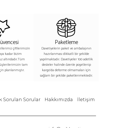
Güvencesi
Paketleme
lerimiz çiftlerimizin
Davetiyelerin paket ve ambalajının
aya kadar bizim
hazırlanması dikkatli bir şekilde
z altındadır.Tüm
yapılmaktadır. Davetiyeler 100 adetlik
üşterilerimizin tam
desteler halinde özenle poşetlenip
in planlanmıştır.
kargo’da deforme olmamaları için
sağlam bir şekilde paketlenmektedir.
k Sorulan Sorular
Hakkımızda
İletişim