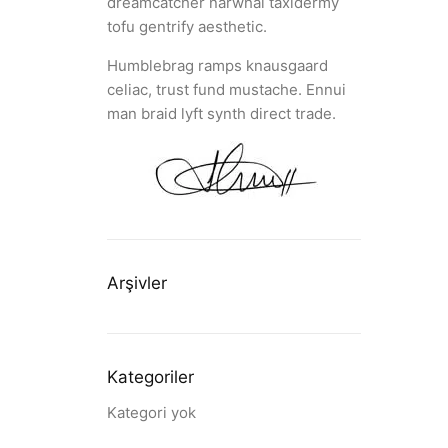
dreamcatcher narwhal taxidermy
tofu gentrify aesthetic.
Humblebrag ramps knausgaard
celiac, trust fund mustache. Ennui
man braid lyft synth direct trade.
Arşivler
Kategoriler
Kategori yok