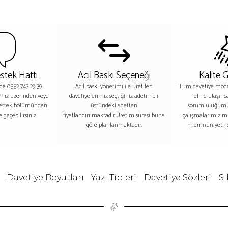
stek Hattı
Acil Baskı Seçeneği
Kalite 
nde 0552 747 29 39
Acil baskı yönetimi ile üretilen
Tüm davetiye model
ımız üzerinden veya
davetiyelerimiz seçtiğiniz adetin bir
eline ulaşınc
destek bölümünden
üstündeki adetten
sorumluluğumu
 geçebilirsiniz.
fiyatlandırılmaktadır.Üretim süresi buna
çalışmalarımız m
göre planlanmaktadır.
memnuniyeti iç
Davetiye Boyutları
Yazı Tipleri
Davetiye Sözleri
Sı