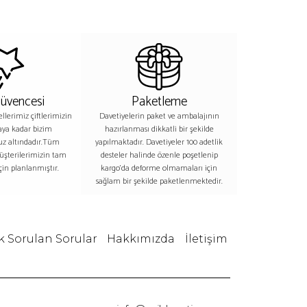
Güvencesi
Paketleme
lerimiz çiftlerimizin
Davetiyelerin paket ve ambalajının
aya kadar bizim
hazırlanması dikkatli bir şekilde
z altındadır.Tüm
yapılmaktadır. Davetiyeler 100 adetlik
üşterilerimizin tam
desteler halinde özenle poşetlenip
in planlanmıştır.
kargo’da deforme olmamaları için
sağlam bir şekilde paketlenmektedir.
k Sorulan Sorular
Hakkımızda
İletişim